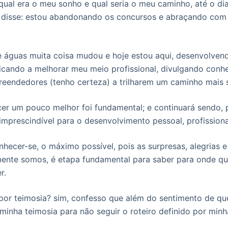
qual era o meu sonho e qual seria o meu caminho, até o d
u disse: estou abandonando os concursos e abraçando com
e águas muita coisa mudou e hoje estou aqui, desenvolven
icando a melhorar meu meio profissional, divulgando conh
eendedores (tenho certeza) a trilharem um caminho mais s
er um pouco melhor foi fundamental; e continuará sendo, 
prescindível para o desenvolvimento pessoal, profissional 
onhecer-se, o máximo possível, pois as surpresas, alegrias
ente somos, é etapa fundamental para saber para onde qu
r.
por teimosia? sim, confesso que além do sentimento de qu
 minha teimosia para não seguir o roteiro definido por minh