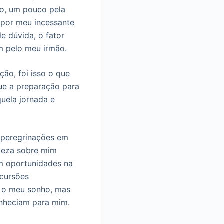
to, um pouco pela
 por meu incessante
de dúvida, o fator
im pelo meu irmão.
ão, foi isso o que
ue a preparação para
quela jornada e
s peregrinações em
rteza sobre mim
am oportunidades na
ncursões
a o meu sonho, mas
onheciam para mim.