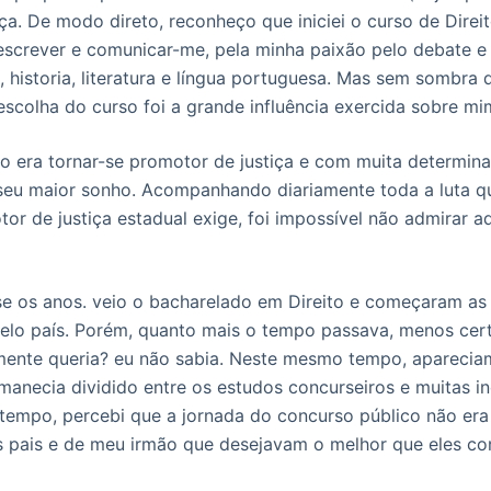
ça. De modo direto, reconheço que iniciei o curso de Direi
escrever e comunicar-me, pela minha paixão pelo debate e
a, historia, literatura e língua portuguesa. Mas sem sombra 
escolha do curso foi a grande influência exercida sobre m
 era tornar-se promotor de justiça e com muita determinaç
 seu maior sonho. Acompanhando diariamente toda a luta q
or de justiça estadual exige, foi impossível não admirar a
se os anos. veio o bacharelado em Direito e começaram a
pelo país. Porém, quanto mais o tempo passava, menos ce
lmente queria? eu não sabia. Neste mesmo tempo, apareci
manecia dividido entre os estudos concurseiros e muitas i
tempo, percebi que a jornada do concurso público não er
s pais e de meu irmão que desejavam o melhor que eles c