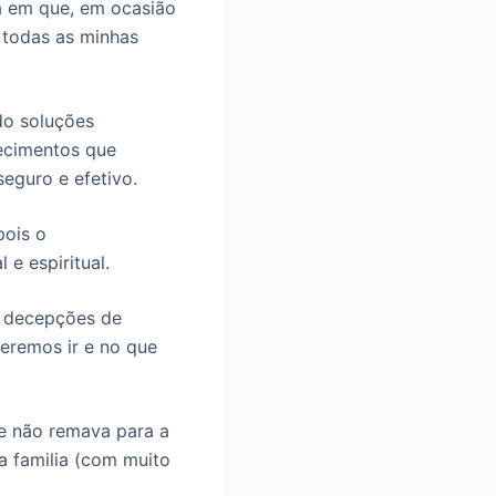
ia em que, em ocasião
 todas as minhas
do soluções
ecimentos que
eguro e efetivo.
pois o
e espiritual.
 e decepções de
eremos ir e no que
e não remava para a
a familia (com muito