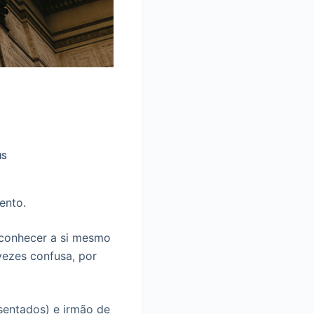
IS
ento.
, conhecer a si mesmo
vezes confusa, por
osentados) e irmão de