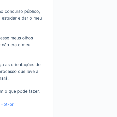
no concurso público,
 estudar e dar o meu
izesse meus olhos
e não era o meu
ga as orientações de
processo que leve a
rará.
om o que pode fazer.
l=pt-br