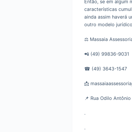
Então, se em algum 
características cumu
ainda assim haverá u
outro modelo jurídico
⚖ Massaia Assessoria
📲 (49) 99836-9031
☎ (49) 3643-1547
📩 massaiaassessori
📌 Rua Odilo Antônio
.
.