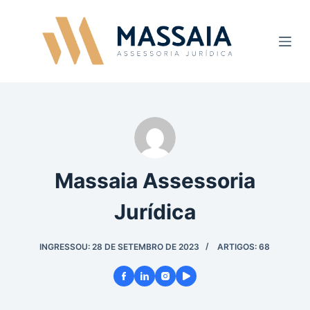
P
u
l
a
r
p
a
r
a
Massaia Assessoria
o
c
Jurídica
o
n
INGRESSOU: 28 DE SETEMBRO DE 2023
ARTIGOS: 68
t
e
ú
d