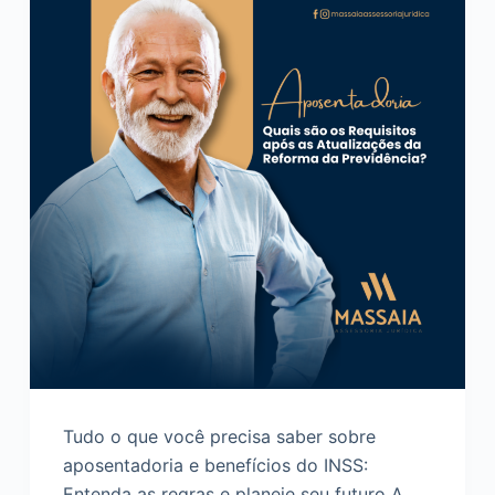
o
Tudo o que você precisa saber sobre
aposentadoria e benefícios do INSS:
Entenda as regras e planeje seu futuro A