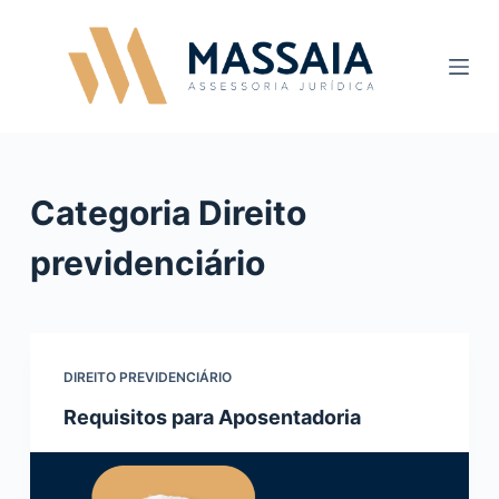
P
u
l
a
r
p
a
Categoria
Direito
r
previdenciário
a
o
c
o
n
DIREITO PREVIDENCIÁRIO
t
Requisitos para Aposentadoria
e
ú
d