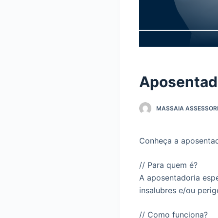
Aposentado
MASSAIA ASSESSORI
Conheça a aposentado
// Para quem é?
A aposentadoria espe
insalubres e/ou perig
// Como funciona?