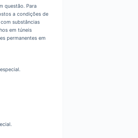
em questão. Para
postos a condições de
m com substâncias
hos em túneis
ções permanentes em
especial.
cial.