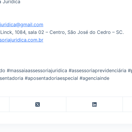
 Jurídica
juridica@gmail.com
 Linck, 1084, sala 02 – Centro, São José do Cedro – SC.
riajuridica.com.br
 #massaiaassessoriajuridica #assessoriaprevidenciária #
sentadoria #aposentadoriaespecial #agenciainde