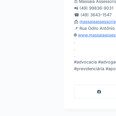
⚖ Massaia Assessoria
📲 (49) 99836-9031
☎ (49) 3643-1547
📩
massaiaassessoria
📌 Rua Odilo Antônio
🌐
www.massaiaassesso
.
.
.
#advocacia #advogado
#previdenciária #apo