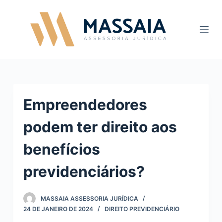
P
u
l
a
r
p
a
Empreendedores
r
a
podem ter direito aos
o
c
benefícios
o
n
previdenciários?
t
e
MASSAIA ASSESSORIA JURÍDICA
ú
24 DE JANEIRO DE 2024
DIREITO PREVIDENCIÁRIO
d