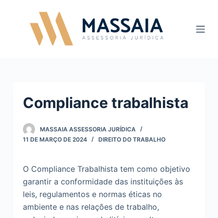
P
u
l
a
r
p
a
Compliance trabalhista
r
a
o
MASSAIA ASSESSORIA JURÍDICA
c
11 DE MARÇO DE 2024
DIREITO DO TRABALHO
o
n
O Compliance Trabalhista tem como objetivo
t
garantir a conformidade das instituições às
e
leis, regulamentos e normas éticas no
ú
ambiente e nas relações de trabalho,
d