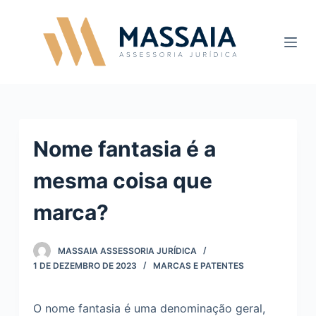
P
u
l
a
r
p
a
Nome fantasia é a
r
a
mesma coisa que
o
c
marca?
o
n
MASSAIA ASSESSORIA JURÍDICA
t
1 DE DEZEMBRO DE 2023
MARCAS E PATENTES
e
ú
O nome fantasia é uma denominação geral,
d