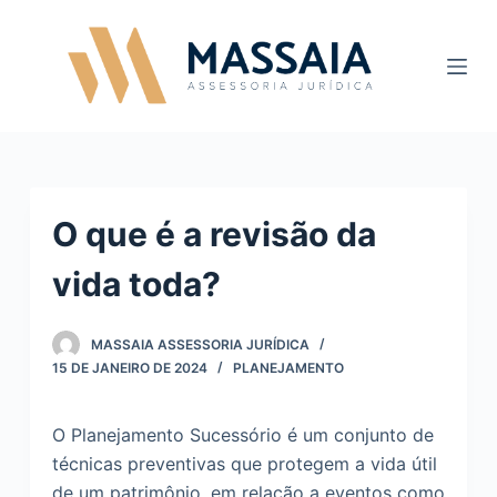
P
u
l
a
r
p
a
O que é a revisão da
r
a
vida toda?
o
c
o
MASSAIA ASSESSORIA JURÍDICA
15 DE JANEIRO DE 2024
PLANEJAMENTO
n
t
e
O Planejamento Sucessório é um conjunto de
ú
técnicas preventivas que protegem a vida útil
d
de um patrimônio, em relação a eventos como