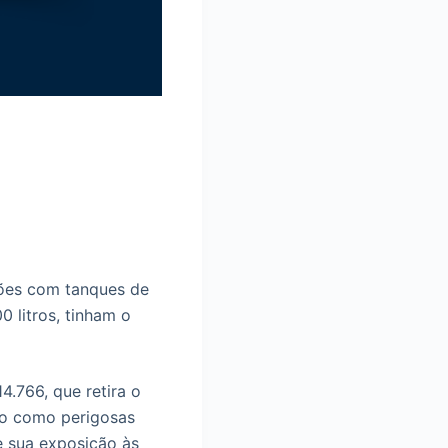
ões com tanques de
 litros, tinham o
.766, que retira o
ção como perigosas
e sua exposição às